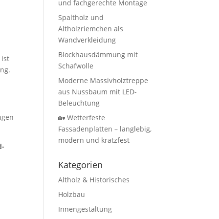
und fachgerechte Montage
Spaltholz und
Altholzriemchen als
Wandverkleidung
Blockhausdämmung mit
ist
Schafwolle
ung.
Moderne Massivholztreppe
aus Nussbaum mit LED-
Beleuchtung
ngen
🏡 Wetterfeste
Fassadenplatten – langlebig,
modern und kratzfest
d-
Kategorien
Altholz & Historisches
Holzbau
Innengestaltung