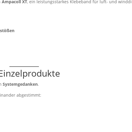
h
Ampacoll XT
, ein leistungsstarkes Klebeband für luft- und windd
nstößen
Einzelprodukte
im
Systemgedanken
.
einander abgestimmt: