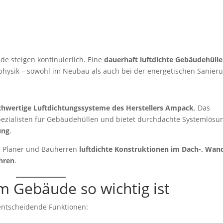
de steigen kontinuierlich. Eine
dauerhaft luftdichte Gebäudehülle
physik – sowohl im Neubau als auch bei der energetischen Sanier
hwertige Luftdichtungssysteme des Herstellers Ampack
. Das
pezialisten für Gebäudehüllen und bietet durchdachte Systemlösu
ung
.
, Planer und Bauherren
luftdichte Konstruktionen im Dach-, Wan
hren
.
m Gebäude so wichtig ist
 entscheidende Funktionen: